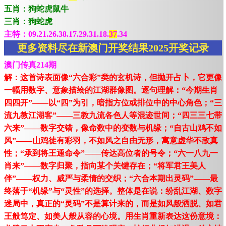
五肖：狗蛇虎鼠牛
三肖：狗蛇虎
主特：09.21.26.38.17.29.31.18.
37
.34
更多资料尽在新澳门开奖结果2025开奖记录
澳门传真214期
解：这首诗表面像“六合彩”类的玄机诗，但抛开占卜，它更像
一幅用数字、意象描绘的江湖群像图。逐句理解：“今期生肖
四四开”——以“四”为引，暗指方位或排位中的中心角色；“三
流九教江湖客”——三教九流各色人等混迹世间；“四三三七带
六来”——数字交错，像命数中的变数与机缘；“自古山鸡不如
风”——山鸡徒有彩羽，不如风之自由无形，寓意虚华不敌真
性；“承到将王通命令”——传达高位者的号令；“六一八九一
肖来”——数字归聚，指向某个关键存在；“将军君王美人
伴”——权力、威严与柔情的交织；“六合本期出灵码”——最
终落于“机缘”与“灵性”的选择。整体是在说：纷乱江湖、数字
迷局中，真正的“灵码”不是算计来的，而是如风般洒脱、如君
王般笃定、如美人般从容的心境。用生肖重新表达这份意境：