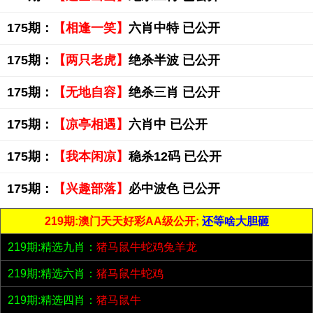
175期：
【相逢一笑】
六肖中特 已公开
175期：
【两只老虎】
绝杀半波 已公开
175期：
【无地自容】
绝杀三肖 已公开
175期：
【凉亭相遇】
六肖中 已公开
175期：
【我本闲凉】
稳杀12码 已公开
175期：
【兴趣部落】
必中波色 已公开
219期:澳门天天好彩AA级公开;
还等啥大胆砸
219期:精选九肖：
猪马鼠牛蛇鸡兔羊龙
219期:精选六肖：
猪马鼠牛蛇鸡
219期:精选四肖：
猪马鼠牛