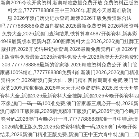
新奥2026今晚开奖资料,新奥精准数据免费开放,免费资料正版资
料大全,77777788888王中王2026年,新奥今天最新准确消
息,2026年澳门历史记录查询,新澳2026正版免费资源合法
吗,7777888888免费四肖揭秘,2026最新免费资料,2026港澳资料
免费大全,2026新澳门查询结果,铁算算盘4887开奖资料,新奥彩
4949最新版本更新内容,600图库资料大全2026,2026澳门挂牌正
版挂牌,2026开奖结果记录查询,2026最新免费资料正版,2026年
正版资料免费最新,2026新资料免费大全,2026新澳天天彩免费粒
303,7777788888最新的管家婆,2026精准资料免费公开,澳门管
家婆100%精准,7777788888免费4肖,新澳门2026,2026澳门精准
资枓大全,2026新澳门黄大仙，澳门精准四肖期期准免费,澳门管
家婆100%精准准确,2026年天天开彩免费资料,2026,澳天天开奖
资料大全,新澳2026最新资料大全挂牌,新澳2026今晚开奖资料四
不像,澳门一码一码100准免费,澳门管家婆三期必开一特,2026新
澳门精准正版图库,2026新澳精准正版澳门码,2026年澳门今晚开
奖号码,2026澳门今晚必开一肖,7777788888精准一肖中特,新澳
2026精准正版免费,2026免费资料精准一码,2026澳门今晚开奖
结果,2026新澳门精准正版免费,新澳门王中王六肖中特,澳门二四