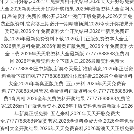
年天天开好彩,2026全年免费资料开奖结果,2026天天开好彩免费
大全,2026新奥天天开好彩开奖结果,2026年最新资料大全官网入
口,香港资料免费长期公开,2026年澳门正版免费本,2026天天免
费正版资料,管家婆三期必开一期精准预测,2026今晚开奖结果开
奖记录,2026全年免费资料大全开奖结果,2026年新奥免费正
版,2026年最新免费资料下载,2026新门正版免费资本大全,新
2026新奥原料免费,2026年新奥正版免费_,2026全年免费资料大
全下载,2026年天天彩资料大全最新版,77777888888免费四
肖,2026年免费资料大全下载入口,2026最新资料免费大
全,7777788888王中新版,新奥今天最新准确消息,2026年正版资
料免费下载官网,7777788888精准传真解析,2026最全免费资料
大全,2026年新奥正版免费_五点来料,2026年天天免费资
料,77778888凤凰管家,免费资料正版资料大全,77777888888免
费4肖真相,2026全年免费资料开奖结果,77777888888免费管
家,2026新门正版免费资本,2026年正版资料免费最新版本,2026
年新奥正版免费_五点来料,2026年天天开彩免费大
全,7777788888管家婆老家,2026港资料免费大全,2026全年免费
资料大全开奖结果,2026年天天免费资料,2026新澳天天正版免费