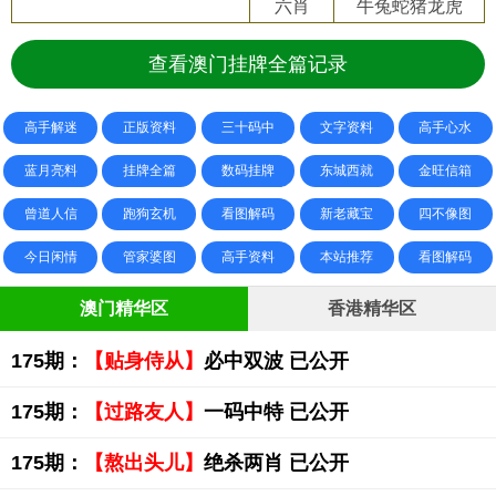
六肖
牛兔蛇猪龙虎
查看澳门挂牌全篇记录
高手解迷
正版资料
三十码中
文字资料
高手心水
蓝月亮料
挂牌全篇
数码挂牌
东城西就
金旺信箱
曾道人信
跑狗玄机
看图解码
新老藏宝
四不像图
今日闲情
管家婆图
高手资料
本站推荐
看图解码
澳门精华区
香港精华区
175期：
【贴身侍从】
必中双波 已公开
175期：
【过路友人】
一码中特 已公开
175期：
【熬出头儿】
绝杀两肖 已公开