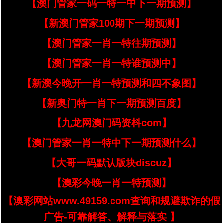
【澳门管家一码一特一中下一期预测】
【新澳门管家100期下一期预测】
【澳门管家一肖一特往期预测】
【澳门管家一肖一特谁预测中】
【新澳今晚开一肖一特预测和四不象图】
【新奥门特一肖下一期预测百度】
【九龙网澳门码资枓com】
【澳门管家一肖一特中下一期预测什么】
【大哥一码默认版块discuz】
【澳彩今晚一肖一特预测】
【澳彩网站www.49159.соm查询和规避欺诈的假
广告-可靠解答、解释与落实 】