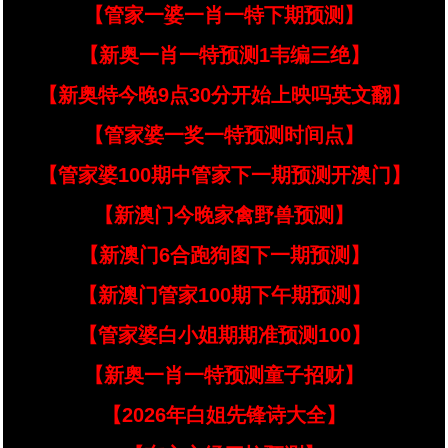
【管家一婆一肖一特下期预测】
【新奥一肖一特预测1韦编三绝】
【新奥特今晚9点30分开始上映吗英文翻】
【管家婆一奖一特预测时间点】
【管家婆100期中管家下一期预测开澳门】
【新澳门今晚家禽野兽预测】
【新澳门6合跑狗图下一期预测】
【新澳门管家100期下午期预测】
【管家婆白小姐期期准预测100】
【新奥一肖一特预测童子招财】
【2026年白姐先锋诗大全】